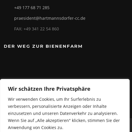
+49 177 68 71 285
praesident@hartmannsdorfer-cc.de
FAX: +49 341 22 54 860
DER WEG ZUR BIENENFARM
Wir schätzen Ihre Privatsphäre
Wir verwenden Cookies, um Ihr Surferlebnis zu
verbessern, personalisierte Anzeigen oder Inhalte
einzusetzen und unseren Datenverkehr zu analysieren.
Wenn Sie auf „Alle akzeptieren" klicken, stimmen Sie der
Anwendung von Cookies zu.
Copyright © 2026 Hartmannsdorfer Carnevals Club e.V.. Alle Rechte