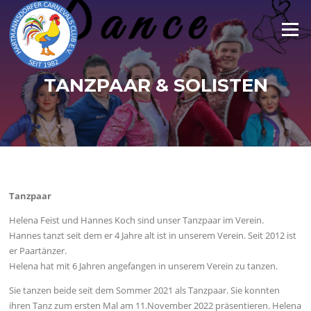
Zum
Inhalt
Menü
springen
TANZPAAR & SOLISTEN
Tanzpaar
Helena Feist und Hannes Koch sind unser Tanzpaar im Verein.
Hannes tanzt seit dem er 4 Jahre alt ist in unserem Verein. Seit 2012 ist
er Paartänzer.
Helena hat mit 6 Jahren angefangen in unserem Verein zu tanzen.
Sie tanzen beide seit dem Sommer 2021 als Tanzpaar. Sie konnten
ihren Tanz zum ersten Mal am 11.November 2022 präsentieren. Helena