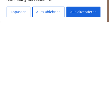
Anpassen
Alles ablehnen
Alle akzeptieren
UNSER MOTTO FÜR DIE
SAISON 2026/27
Der HCC ist bereit für eine Reise
durch die Zeit
TERMINE
Veranstaltungen 2025/26