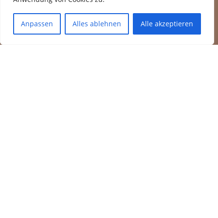
Anpassen
Alles ablehnen
Alle akzeptieren
UNSER MOTTO FÜR DIE
SAISON 2026/27
Der HCC ist bereit für eine Reise
durch die Zeit
TERMINE
Veranstaltungen 2025/26